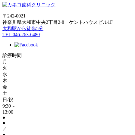
〒242-0021
神奈川県大和市中央2丁目2-8 ケントハウスビル1F
大和駅から徒歩5分
TEL.046-263-6480
診療時間
月
火
水
木
金
土
日/祝
9:30～
13:00
●
●
／
●