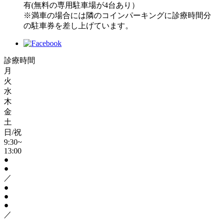
有(無料の専用駐車場が4台あり）
※満車の場合には隣のコインパーキングに診療時間分
の駐車券を差し上げています。
診療時間
月
火
水
木
金
土
日/祝
9:30~
13:00
●
●
／
●
●
●
／