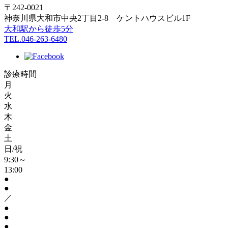
〒242-0021
神奈川県大和市中央2丁目2-8 ケントハウスビル1F
大和駅から徒歩5分
TEL.046-263-6480
診療時間
月
火
水
木
金
土
日/祝
9:30～
13:00
●
●
／
●
●
●