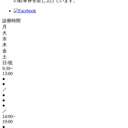
の駐車券を差し上げています。
診療時間
月
火
水
木
金
土
日/祝
9:30~
13:00
●
●
／
●
●
●
／
14:00~
19:00
●