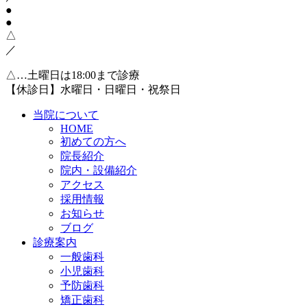
●
●
△
／
△…土曜日は18:00まで診療
【休診日】水曜日・日曜日・祝祭日
当院について
HOME
初めての方へ
院長紹介
院内・設備紹介
アクセス
採用情報
お知らせ
ブログ
診療案内
一般歯科
小児歯科
予防歯科
矯正歯科