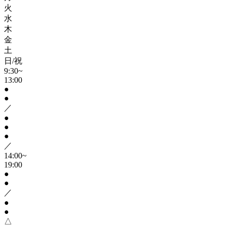
火
水
木
金
土
日/祝
9:30~
13:00
●
●
／
●
●
●
／
14:00~
19:00
●
●
／
●
●
△