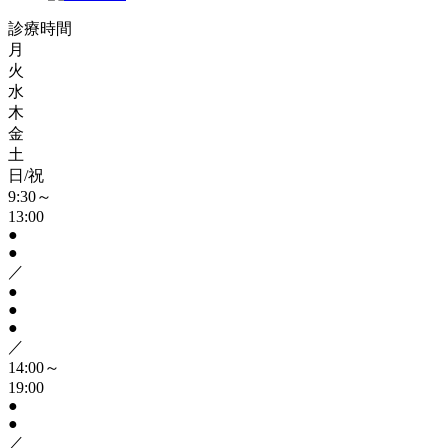
診療時間
月
火
水
木
金
土
日/祝
9:30～
13:00
●
●
／
●
●
●
／
14:00～
19:00
●
●
／